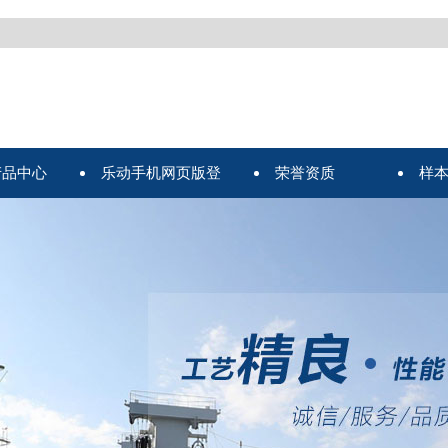
产品中心
乐动手机网页版登
荣誉资质
样
录入口