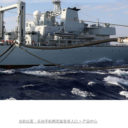
当前位置：
乐动手机网页版登录入口
>
产品中心