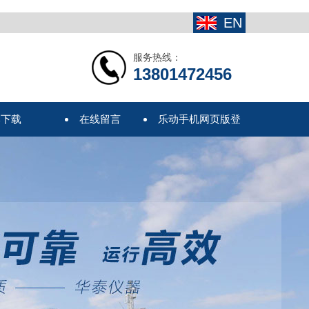
EN
服务热线：
13801472456
本下载
在线留言
乐动手机网页版登
录入口-乐动（中国）