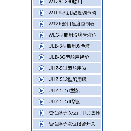
WTZ/Q-280船用
WTF型船用温度调节阀
WTZK船用温度控制器
WLG型船用玻璃管液位
ULB-3型船用双色玻
ULB-3G型船用锅炉
UHZ-511型船用磁
UHZ-512型船用磁
UHZ-515 Ⅰ型船
UHZ-515 Ⅱ型船
磁性浮子液位计用变送器
磁性浮子液位报警开关