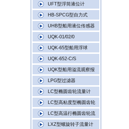
UFT型浮筒液位计
HB-SPCG型自力式
UHB型船用液位传感器
UQK-01/02/0
UQK-65型船用浮球
UQK-652-C/S
UQK型船用溢流观察报
LPG型过滤器
LC型椭圆齿轮流量计
LC型高粘度型椭圆齿轮
LC型高温行椭圆齿轮流
LXZ型螺旋转子流量计