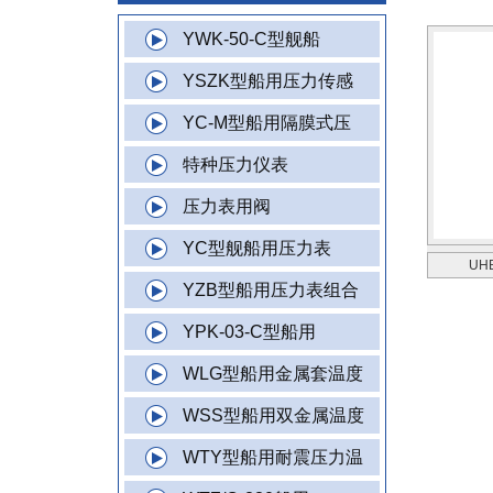
YWK-50-C型舰船
YSZK型船用压力传感
YC-M型船用隔膜式压
特种压力仪表
压力表用阀
YC型舰船用压力表
U
YZB型船用压力表组合
YPK-03-C型船用
WLG型船用金属套温度
WSS型船用双金属温度
WTY型船用耐震压力温