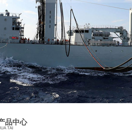
产品中心
UA TAI