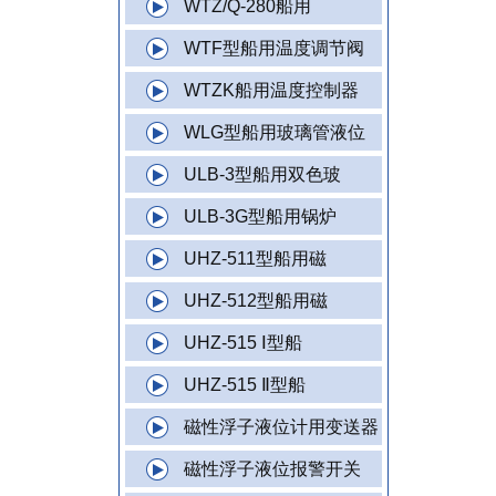
WTZ/Q-280船用
WTF型船用温度调节阀
WTZK船用温度控制器
WLG型船用玻璃管液位
ULB-3型船用双色玻
ULB-3G型船用锅炉
UHZ-511型船用磁
UHZ-512型船用磁
UHZ-515 Ⅰ型船
UHZ-515 Ⅱ型船
磁性浮子液位计用变送器
磁性浮子液位报警开关