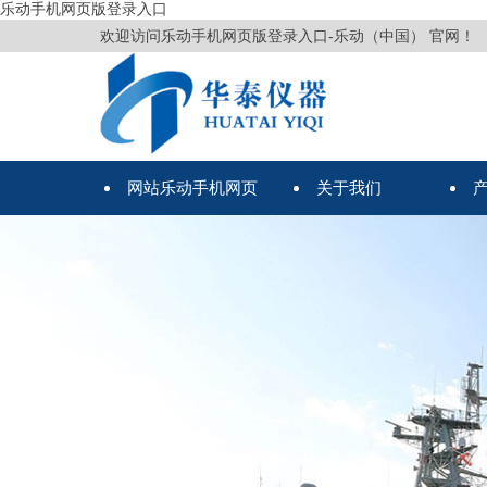
乐动手机网页版登录入口
欢迎访问乐动手机网页版登录入口-乐动（中国） 官网！
网站乐动手机网页
关于我们
版登录入口