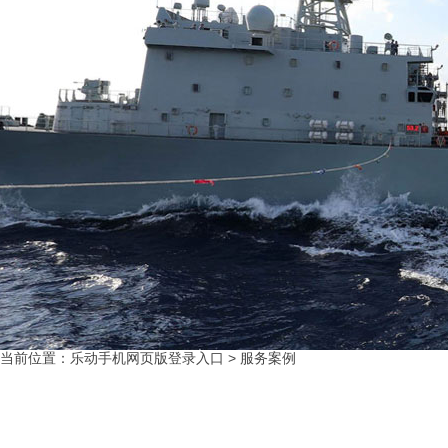
当前位置：
乐动手机网页版登录入口
>
服务案例